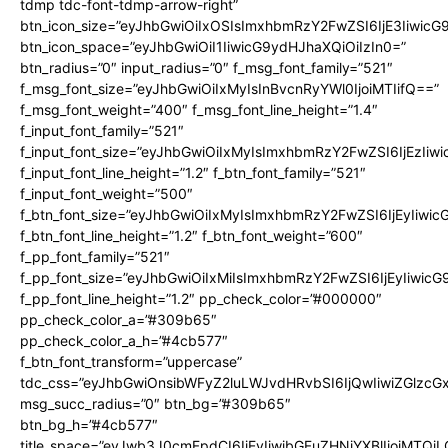
tdmp tdc-font-tdmp-arrow-right”
btn_icon_size=”eyJhbGwiOiIxOSIsImxhbmRzY2FwZSI6IjE3Iiwic
btn_icon_space=”eyJhbGwiOiI1IiwicG9ydHJhaXQiOiIzIn0=”
btn_radius=”0″ input_radius=”0″ f_msg_font_family=”521″
f_msg_font_size=”eyJhbGwiOiIxMyIsInBvcnRyYWl0IjoiMTIifQ==”
f_msg_font_weight=”400″ f_msg_font_line_height=”1.4″
f_input_font_family=”521″
f_input_font_size=”eyJhbGwiOiIxMyIsImxhbmRzY2FwZSI6IjEzIiw
f_input_font_line_height=”1.2″ f_btn_font_family=”521″
f_input_font_weight=”500″
f_btn_font_size=”eyJhbGwiOiIxMyIsImxhbmRzY2FwZSI6IjEyIiwi
f_btn_font_line_height=”1.2″ f_btn_font_weight=”600″
f_pp_font_family=”521″
f_pp_font_size=”eyJhbGwiOiIxMiIsImxhbmRzY2FwZSI6IjEyIiwic
f_pp_font_line_height=”1.2″ pp_check_color=”#000000″
pp_check_color_a=”#309b65″
pp_check_color_a_h=”#4cb577″
f_btn_font_transform=”uppercase”
tdc_css=”eyJhbGwiOnsibWFyZ2luLWJvdHRvbSI6IjQwIiwiZGlz
msg_succ_radius=”0″ btn_bg=”#309b65″
btn_bg_h=”#4cb577″
title_space=”eyJwb3J0cmFpdCI6IjEyIiwibGFuZHNjYXBlIjoiMTQi