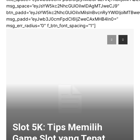
msg_space=”eyJsYW5kc2NhcGUiOiIwIDAgMTJweCJ9″
btn_padd=”eyJsYW5kc2NhcGUiOiIxMiIsInBvcnRyYWl0IjoiMTBwe
msg_padd=”eyJwb3J0cmFpdCI6IjZweCAxMHB4In0=”
msg_err_radius=”0″ f_btn_font_spacing=”1″]
Slot 5K: Tips Memilih
Game Slot yang Tepat