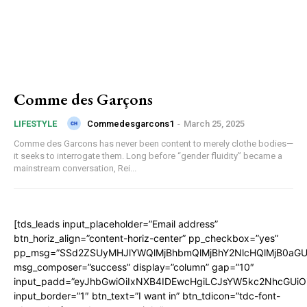
Comme des Garçons
Commedesgarcons1
-
March 25, 2025
LIFESTYLE
Comme des Garcons has never been content to merely clothe bodies—
it seeks to interrogate them. Long before “gender fluidity” became a
mainstream conversation, Rei...
[tds_leads input_placeholder=”Email address”
btn_horiz_align=”content-horiz-center” pp_checkbox=”yes”
pp_msg=”SSd2ZSUyMHJlYWQlMjBhbmQlMjBhY2NlcHQlMjB0aGU
msg_composer=”success” display=”column” gap=”10″
input_padd=”eyJhbGwiOiIxNXB4IDEwcHgiLCJsYW5kc2NhcGUiO
input_border=”1″ btn_text=”I want in” btn_tdicon=”tdc-font-