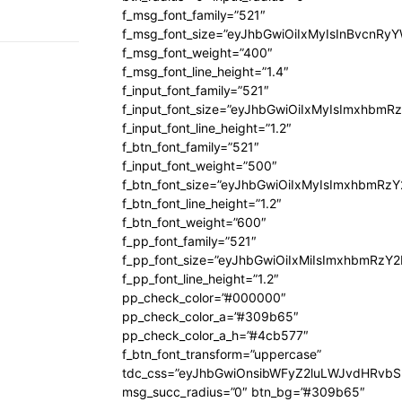
f_msg_font_family=”521″
f_msg_font_size=”eyJhbGwiOiIxMyIsInBvcnRyYW
f_msg_font_weight=”400″
f_msg_font_line_height=”1.4″
f_input_font_family=”521″
f_input_font_size=”eyJhbGwiOiIxMyIsImxhbmR
f_input_font_line_height=”1.2″
f_btn_font_family=”521″
f_input_font_weight=”500″
f_btn_font_size=”eyJhbGwiOiIxMyIsImxhbmRz
f_btn_font_line_height=”1.2″
f_btn_font_weight=”600″
f_pp_font_family=”521″
f_pp_font_size=”eyJhbGwiOiIxMiIsImxhbmRzY
f_pp_font_line_height=”1.2″
pp_check_color=”#000000″
pp_check_color_a=”#309b65″
pp_check_color_a_h=”#4cb577″
f_btn_font_transform=”uppercase”
tdc_css=”eyJhbGwiOnsibWFyZ2luLWJvdHRvb
msg_succ_radius=”0″ btn_bg=”#309b65″