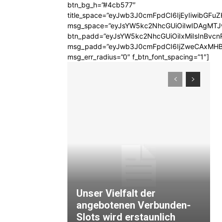
btn_bg_h=”#4cb577″
title_space=”eyJwb3J0cmFpdCI6IjEyIiwibGFuZ
msg_space=”eyJsYW5kc2NhcGUiOiIwIDAgMT
btn_padd=”eyJsYW5kc2NhcGUiOiIxMiIsInBvcn
msg_padd=”eyJwb3J0cmFpdCI6IjZweCAxMHB
msg_err_radius=”0″ f_btn_font_spacing=”1″]
Unser Vielfalt der
angebotenen Verbunden-
Slots wird erstaunlich