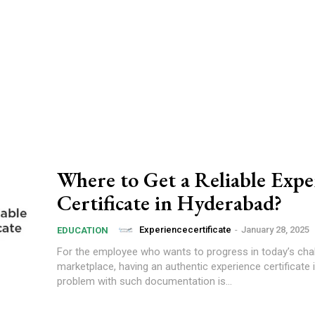
Where to Get a Reliable Expe
Certificate in Hyderabad?
Experiencecertificate
-
January 28, 2025
EDUCATION
For the employee who wants to progress in today’s cha
marketplace, having an authentic experience certificate i
problem with such documentation is...