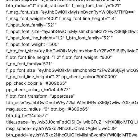
btn_radius=”0″ input_radius=”0″ f_msg_font_family=”521″
f_msg_font_size=”eyJhbGwiOiIxMyIsInBvcnRyYWl0IjoiMTIifQ==”
f_msg_font_weight=”400″ f_msg_font_line_height=”1.4″
f_input_font_family=”521″
f_input_font_size=”eyJhbGwiOiIxMyIsImxhbmRzY2FwZSI6IjEzIiw
f_input_font_line_height=”1.2″ f_btn_font_family=”521″
f_input_font_weight=”500″
f_btn_font_size=”eyJhbGwiOiIxMyIsImxhbmRzY2FwZSI6IjEyIiwi
f_btn_font_line_height=”1.2″ f_btn_font_weight=”600″
f_pp_font_family=”521″
f_pp_font_size=”eyJhbGwiOiIxMiIsImxhbmRzY2FwZSI6IjEyIiwic
f_pp_font_line_height=”1.2″ pp_check_color=”#000000″
pp_check_color_a=”#309b65″
pp_check_color_a_h=”#4cb577″
f_btn_font_transform=”uppercase”
tdc_css=”eyJhbGwiOnsibWFyZ2luLWJvdHRvbSI6IjQwIiwiZGlz
msg_succ_radius=”0″ btn_bg=”#309b65″
btn_bg_h=”#4cb577″
title_space=”eyJwb3J0cmFpdCI6IjEyIiwibGFuZHNjYXBlIjoiMTQi
msg_space=”eyJsYW5kc2NhcGUiOiIwIDAgMTJweCJ9″
btn_padd=”eyJsYW5kc2NhcGUiOiIxMiIsInBvcnRyYWl0IjoiMTBwe