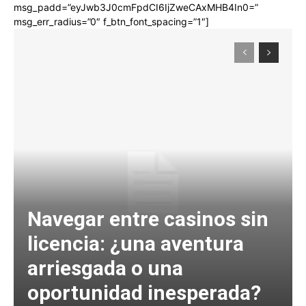
msg_padd=”eyJwb3J0cmFpdCI6IjZweCAxMHB4In0=”
msg_err_radius=”0″ f_btn_font_spacing=”1″]
Navegar entre casinos sin
licencia: ¿una aventura
arriesgada o una
oportunidad inesperada?