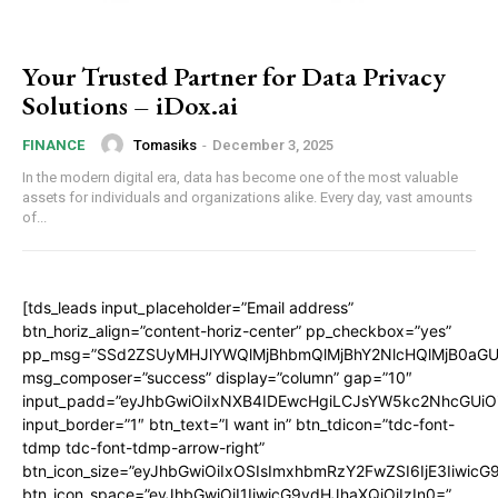
Your Trusted Partner for Data Privacy
Solutions – iDox.ai
Tomasiks
-
December 3, 2025
FINANCE
In the modern digital era, data has become one of the most valuable
assets for individuals and organizations alike. Every day, vast amounts
of...
[tds_leads input_placeholder=”Email address”
btn_horiz_align=”content-horiz-center” pp_checkbox=”yes”
pp_msg=”SSd2ZSUyMHJlYWQlMjBhbmQlMjBhY2NlcHQlMjB0aGU
msg_composer=”success” display=”column” gap=”10″
input_padd=”eyJhbGwiOiIxNXB4IDEwcHgiLCJsYW5kc2NhcGUiO
input_border=”1″ btn_text=”I want in” btn_tdicon=”tdc-font-
tdmp tdc-font-tdmp-arrow-right”
btn_icon_size=”eyJhbGwiOiIxOSIsImxhbmRzY2FwZSI6IjE3Iiwic
btn_icon_space=”eyJhbGwiOiI1IiwicG9ydHJhaXQiOiIzIn0=”