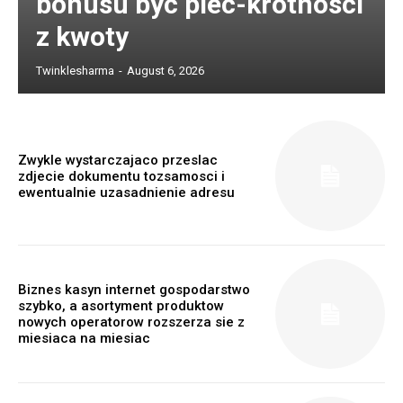
bonusu byc piec-krotnosci
z kwoty
Twinklesharma
-
August 6, 2026
Zwykle wystarczajaco przeslac
zdjecie dokumentu tozsamosci i
ewentualnie uzasadnienie adresu
Biznes kasyn internet gospodarstwo
szybko, a asortyment produktow
nowych operatorow rozszerza sie z
miesiaca na miesiac