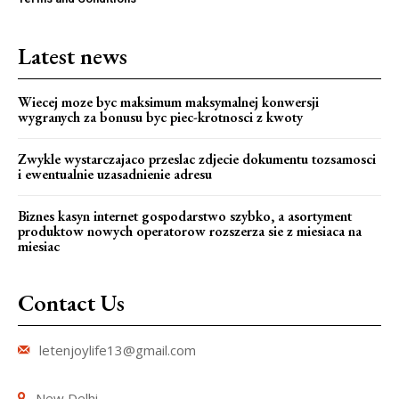
Latest news
Wiecej moze byc maksimum maksymalnej konwersji
wygranych za bonusu byc piec-krotnosci z kwoty
Zwykle wystarczajaco przeslac zdjecie dokumentu tozsamosci
i ewentualnie uzasadnienie adresu
Biznes kasyn internet gospodarstwo szybko, a asortyment
produktow nowych operatorow rozszerza sie z miesiaca na
miesiac
Contact Us
letenjoylife13@gmail.com
New Delhi