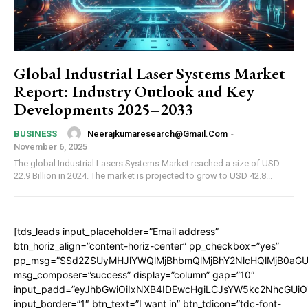
Global Industrial Laser Systems Market
Report: Industry Outlook and Key
Developments 2025–2033
Neerajkumaresearch@gmail.com
-
BUSINESS
November 6, 2025
The global Industrial Lasers Systems Market reached a size of USD
22.9 Billion in 2024. The market is projected to grow to USD 42.8...
[tds_leads input_placeholder=”Email address”
btn_horiz_align=”content-horiz-center” pp_checkbox=”yes”
pp_msg=”SSd2ZSUyMHJlYWQlMjBhbmQlMjBhY2NlcHQlMjB0aGU
msg_composer=”success” display=”column” gap=”10″
input_padd=”eyJhbGwiOiIxNXB4IDEwcHgiLCJsYW5kc2NhcGUiO
input_border=”1″ btn_text=”I want in” btn_tdicon=”tdc-font-