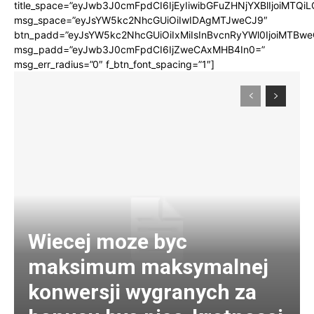
title_space=”eyJwb3J0cmFpdCI6IjEyIiwibGFuZHNjYXBlIjoiMTQi
msg_space=”eyJsYW5kc2NhcGUiOiIwIDAgMTJweCJ9″
btn_padd=”eyJsYW5kc2NhcGUiOiIxMiIsInBvcnRyYWl0IjoiMTBwe
msg_padd=”eyJwb3J0cmFpdCI6IjZweCAxMHB4In0=”
msg_err_radius=”0″ f_btn_font_spacing=”1″]
Wiecej moze byc
maksimum maksymalnej
konwersji wygranych za