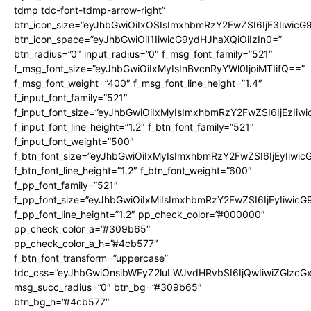
tdmp tdc-font-tdmp-arrow-right”
btn_icon_size=”eyJhbGwiOiIxOSIsImxhbmRzY2FwZSI6IjE3Iiwic
btn_icon_space=”eyJhbGwiOiI1IiwicG9ydHJhaXQiOiIzIn0=”
btn_radius=”0″ input_radius=”0″ f_msg_font_family=”521″
f_msg_font_size=”eyJhbGwiOiIxMyIsInBvcnRyYWl0IjoiMTIifQ==”
f_msg_font_weight=”400″ f_msg_font_line_height=”1.4″
f_input_font_family=”521″
f_input_font_size=”eyJhbGwiOiIxMyIsImxhbmRzY2FwZSI6IjEzIiw
f_input_font_line_height=”1.2″ f_btn_font_family=”521″
f_input_font_weight=”500″
f_btn_font_size=”eyJhbGwiOiIxMyIsImxhbmRzY2FwZSI6IjEyIiwi
f_btn_font_line_height=”1.2″ f_btn_font_weight=”600″
f_pp_font_family=”521″
f_pp_font_size=”eyJhbGwiOiIxMiIsImxhbmRzY2FwZSI6IjEyIiwic
f_pp_font_line_height=”1.2″ pp_check_color=”#000000″
pp_check_color_a=”#309b65″
pp_check_color_a_h=”#4cb577″
f_btn_font_transform=”uppercase”
tdc_css=”eyJhbGwiOnsibWFyZ2luLWJvdHRvbSI6IjQwIiwiZGlz
msg_succ_radius=”0″ btn_bg=”#309b65″
btn_bg_h=”#4cb577″