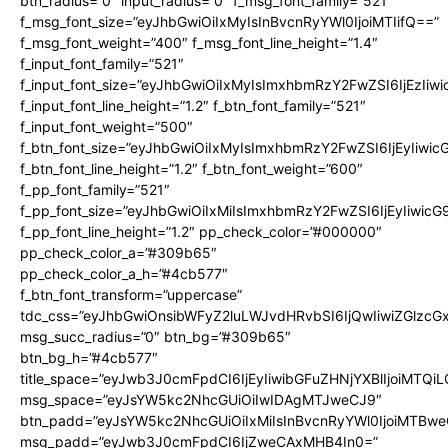
btn_radius=”0″ input_radius=”0″ f_msg_font_family=”521″
f_msg_font_size=”eyJhbGwiOiIxMyIsInBvcnRyYWl0IjoiMTIifQ==”
f_msg_font_weight=”400″ f_msg_font_line_height=”1.4″
f_input_font_family=”521″
f_input_font_size=”eyJhbGwiOiIxMyIsImxhbmRzY2FwZSI6IjEzIiw
f_input_font_line_height=”1.2″ f_btn_font_family=”521″
f_input_font_weight=”500″
f_btn_font_size=”eyJhbGwiOiIxMyIsImxhbmRzY2FwZSI6IjEyIiwi
f_btn_font_line_height=”1.2″ f_btn_font_weight=”600″
f_pp_font_family=”521″
f_pp_font_size=”eyJhbGwiOiIxMiIsImxhbmRzY2FwZSI6IjEyIiwic
f_pp_font_line_height=”1.2″ pp_check_color=”#000000″
pp_check_color_a=”#309b65″
pp_check_color_a_h=”#4cb577″
f_btn_font_transform=”uppercase”
tdc_css=”eyJhbGwiOnsibWFyZ2luLWJvdHRvbSI6IjQwIiwiZGlz
msg_succ_radius=”0″ btn_bg=”#309b65″
btn_bg_h=”#4cb577″
title_space=”eyJwb3J0cmFpdCI6IjEyIiwibGFuZHNjYXBlIjoiMTQi
msg_space=”eyJsYW5kc2NhcGUiOiIwIDAgMTJweCJ9″
btn_padd=”eyJsYW5kc2NhcGUiOiIxMiIsInBvcnRyYWl0IjoiMTBwe
msg_padd=”eyJwb3J0cmFpdCI6IjZweCAxMHB4In0=”