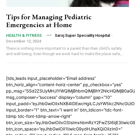
Tips for Managing Pediatric
Emergencies at Home
Saroj Super Speciality Hospital
-
HEALTH & FITNESS
December 12, 2024
There is nothing more important to a parent than their child's safety
and well-being. Even though we work hard to make the place safe,...
[tds_leads input_placeholder=”Email address”
btn_horiz_align=”content-horiz-center” pp_checkbox=”yes”
pp_msg=”SSd2ZSUyMHJlYWQlMjBhbmQlMjBhY2NlcHQlMjB0aGU
msg_composer=”success” display=”column” gap=”10″
input_padd=”eyJhbGwiOiIxNXB4IDEwcHgiLCJsYW5kc2NhcGUiO
input_border=”1″ btn_text=”I want in” btn_tdicon=”tdc-font-
tdmp tdc-font-tdmp-arrow-right”
btn_icon_size=”eyJhbGwiOiIxOSIsImxhbmRzY2FwZSI6IjE3Iiwic
btn_icon_space=”eyJhbGwiOiI1IiwicG9ydHJhaXQiOiIzIn0=”