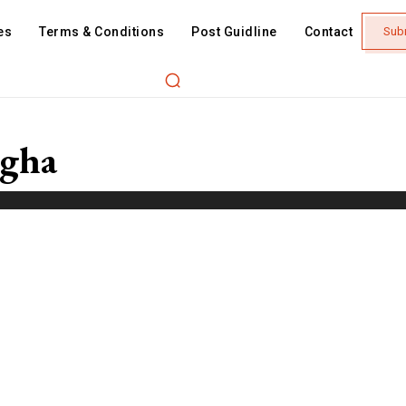
es
Terms & Conditions
Post Guidline
Contact
Sub
ngha