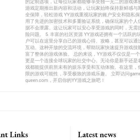
的定制选项，让每位玩家都能够享受独一无二的游戏体验
游戏定期推出新内容和活动，让玩家始终保持新鲜感与期待
全保障，轻松游戏 YY游戏重视玩家的账户安全和隐私
用了先进的加密技术和多重验证系统，确保玩家的个人
据不会泄露。这让玩家可以安心享受游戏的同时，无需
险问题。 5. 丰富的社区资源 YY游戏还拥有一个活跃
户可以在这里分享自己的游戏心得、攻略，甚至可以通
互动。这种开放的交流环境，帮助玩家快速提升游戏技
富了整体的游戏体验。 总的来说，YY游戏不仅仅是一个游戏平台，
更是一个连接全球玩家的社交中心。无论你是新手还是老
戏都能提供前所未有的娱乐享受和互动体验。在这里，
限的游戏可能性，享受极致的游戏乐趣。 立即访问game-
queen.com，开启你的YY游戏之旅吧！
nt Links
Latest news