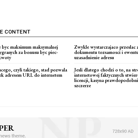
VE CONTENT
e byc maksimum maksymalnej
Zwykle wystarczajaco przeslac 
ygranych za bonusu byc piec-
dokumentu tozsamosci i ewentu
 kwoty
uzasadnienie adresu
ego, czyli takiego, stad pozwala
Jesli dlatego chodzi o to, na str
ek adresem URL do internetem
internetowej faktycznych stwie
licencji, kasyna prawdopodobni
szczerze