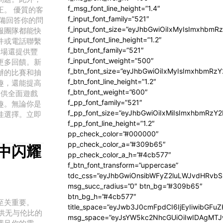
f_msg_font_line_height=”1.4″
。 優質的客
f_input_font_family=”521″
備回答你的問
f_input_font_size=”eyJhbGwiOiIxMyIsImxhbmR
服團隊都能快
f_input_font_line_height=”1.2″
件或電話聯繫
f_btn_font_family=”521″
賭場還提供豐
f_input_font_weight=”500″
更多回饋。新
f_btn_font_size=”eyJhbGwiOiIxMyIsImxhbmRz
辦的比賽和抽
f_btn_font_line_height=”1.2″
趣，還能提高
f_btn_font_weight=”600″
提供全面遊戲
f_pp_font_family=”521″
趣。無論你是
f_pp_font_size=”eyJhbGwiOiIxMiIsImxhbmRzY
佳選擇。立即
f_pp_font_line_height=”1.2″
pp_check_color=”#000000″
pp_check_color_a=”#309b65″
中闪耀
pp_check_color_a_h=”#4cb577″
f_btn_font_transform=”uppercase”
tdc_css=”eyJhbGwiOnsibWFyZ2luLWJvdHRvb
msg_succ_radius=”0″ btn_bg=”#309b65″
btn_bg_h=”#4cb577″
至关重要。
title_space=”eyJwb3J0cmFpdCI6IjEyIiwibGFuZ
提供无与伦比的
msg_space=”eyJsYW5kc2NhcGUiOiIwIDAgMT