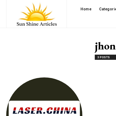
Home
Categori
jho
3 POSTS