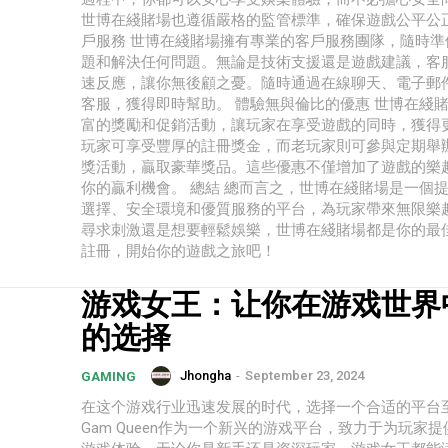
世博在綫賭場也遵循嚴格的監管標準，確保遊戲公平公正
戶服務 世博在綫賭場擁有專業的客戶服務團隊，隨時準
題和解決任何問題。無論是技術支援還是遊戲建議，客
速反應，讓你無後顧之憂。隨時通過在線聊天、電子郵
客服，獲得即時幫助。 體驗無與倫比的優惠 世博在綫
富的獎勵和促銷活動，讓玩家在享受遊戲的同時，獲得
玩家可享受豐厚的註冊獎金，而老玩家則可參與定期舉
獎活動，贏取豪華獎品。這些優惠不僅增加了遊戲的樂
你的贏利機會。 總結 總而言之，世博在綫賭場是一個
選擇、安全環境和優質服務的平台，為玩家帶來無限樂
尋求刺激還是想要輕鬆娛樂，世博在綫賭場都是你的最
註冊，開始你的遊戲之旅吧！
游戏女王：让你在游戏世界
的选择
Jhongha
-
September 23, 2024
GAMING
在这个游戏行业迅速发展的时代，选择一个合适的平台
Gam Queen作为一个新兴的游戏平台，致力于为玩家