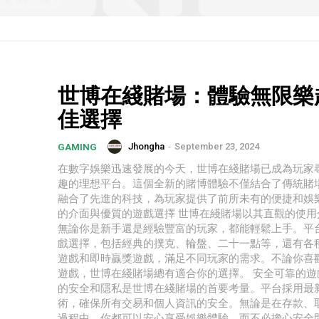
世博在綫賭場：體驗無限樂
佳選擇
Jhongha
-
September 23, 2024
GAMING
在數字娛樂迅速發展的今天，世博在綫賭場已成為玩家
趣的理想平台。這個全新的賭博體驗不僅結合了傳統賭
融合了先進的科技，為玩家提供了前所未有的便捷和娛樂
的介面與優質的遊戲選擇 世博在綫賭場以其直觀的使用
無論你是新手還是經驗豐富的玩家，都能輕鬆上手。平
戲選擇，包括經典的撲克、輪盤、二十一點等，還有各
遊戲和即時贏獎遊戲，滿足不同玩家的需求。不論你喜
遊戲，世博在綫賭場總有適合你的選擇。 安全可靠的遊
的安全和隱私是世博在綫賭場的首要考量。平台採用最
術，確保所有交易和個人資訊的安全。無論是在存款、
過程中，你都可以安心享受娛樂體驗，而不必擔心安全