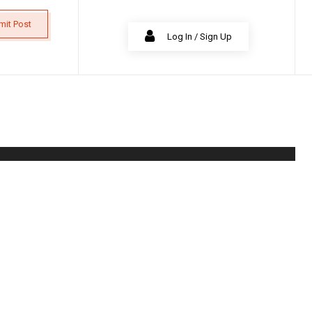
mit Post
Log In / Sign Up