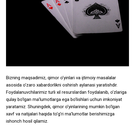
Bizning maqsadimiz, qimor o’yinlari va ijtimoiy masalalar
asosida o’zaro xabardorlikni oshirish aylanasi yaratishdir.
Foydalanuvchilarimiz turli xil resurslardan foydalanib, o’zlariga
qulay bo’lgan ma’lumotlarga ega bo’lishlari uchun imkoniyat
yaratamiz. Shuningdek, qimor o’yinlarining mumkin bo’lgan
xavf va natijalari haqida to’g’ri ma’lumotlar berishimizga
ishonch hosil qilamiz.