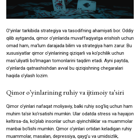
O’yinlar tarkibida strategiya va tasodifning ahamiyati bor. Oddiy
qilib aytganda, qimor o’yinlarida muvaffaqiyatga erishish uchun
omad ham, ma’lum darajada bilim va strategiya ham zarur. Bu
xususiyatlar qimor o’yinlarining qiziqarli va ko’pchilik uchun
mas’uliyatli bo’lmagan tomonlarini taqdim etadi. Ayni paytda,
o’yinlarda qatnashishdan avval bu qiziqishning chegaralari
haqida o’ylash lozim.
Qimor o’yinlarining ruhiy va ijtimoiy ta’siri
Qimor o’yinlari nafaqat moliyaviy, balki ruhiy sog’liq uchun ham
muhim ta’sir ko’rsatishi mumkin. Ular odatda stress va hayajon
keltirsa-da, ko’plab insonlar uchun qiyinchiliklar va muammolar
manbai bo’lishi mumkin. Qimor o’yinlari ortidan keladigan ruhiy
muammolar, masalan, depressiya, qayg’u va umidsizlik,