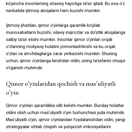
ko’pincha insonlarning shaxsiy hayotiga ta’sir qiladi. Bu esa o’z
navbatida ijtimoiy aloqalarni ham buzishi mumkin.
Ijtimoiy jihatdan, qimor o’yinlarga qaramlik ko’plab
munosabatlarni buzishi, oilaviy inqirozlar va do’stlik aloqalariga
salbiy ta’sir etishi mumkin. Insonlar qimor o’yinlari orqali
o’zlarining moliyaviy holatini yomonlashtirishi va bu orqali
o’zlari va atrofidagilarga zarar yetkazishi mumkin. Shuning
uchun, qimor o’yinlariga kirishdan oldin, uning ta’sirlarini chuqur
o’rganish muhimdir.
Qimor o’yinlaridan qochish va mas’uliyatli
o’yin
Qimor o’yinlari qaramlikka olib kelishi mumkin. Bunday holatlar
oldini olish uchun mas’uliyatli o’yin tushunchasi juda muhimdir.
Mas’uliyatli o’yin, qimor o’yinlaridan foydalanishdan oldin, yangi
strategiyalar ishlab chiqish va yutqazish imkoniyatlarini