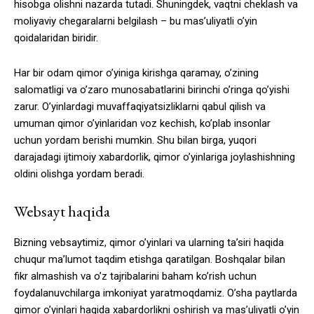
hisobga olishni nazarda tutadi. Shuningdek, vaqtni cheklash va
moliyaviy chegaralarni belgilash – bu mas’uliyatli o’yin
qoidalaridan biridir.
Har bir odam qimor o’yiniga kirishga qaramay, o’zining
salomatligi va o’zaro munosabatlarini birinchi o’ringa qo’yishi
zarur. O’yinlardagi muvaffaqiyatsizliklarni qabul qilish va
umuman qimor o’yinlaridan voz kechish, ko’plab insonlar
uchun yordam berishi mumkin. Shu bilan birga, yuqori
darajadagi ijtimoiy xabardorlik, qimor o’yinlariga joylashishning
oldini olishga yordam beradi.
Websayt haqida
Bizning vebsaytimiz, qimor o’yinlari va ularning ta’siri haqida
chuqur ma’lumot taqdim etishga qaratilgan. Boshqalar bilan
fikr almashish va o’z tajribalarini baham ko’rish uchun
foydalanuvchilarga imkoniyat yaratmoqdamiz. O’sha paytlarda
qimor o’yinlari haqida xabardorlikni oshirish va mas’uliyatli o’yin