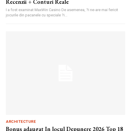
Recenzii + Conturi Reale
I a fost examinat MaxWin Casino De asemenea, ?i ne-are mai fericit
jocurile din pacanele cu speciale ?i...
ARCHITECTURE
Bonus adaugat In locul Depunere 2026 Top 18