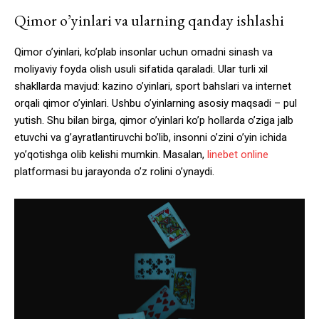
Qimor o’yinlari va ularning qanday ishlashi
Qimor o’yinlari, ko’plab insonlar uchun omadni sinash va
moliyaviy foyda olish usuli sifatida qaraladi. Ular turli xil
shakllarda mavjud: kazino o’yinlari, sport bahslari va internet
orqali qimor o’yinlari. Ushbu o’yinlarning asosiy maqsadi – pul
yutish. Shu bilan birga, qimor o’yinlari ko’p hollarda o’ziga jalb
etuvchi va g’ayratlantiruvchi bo’lib, insonni o’zini o’yin ichida
yo’qotishga olib kelishi mumkin. Masalan,
linebet online
platformasi bu jarayonda o’z rolini o’ynaydi.