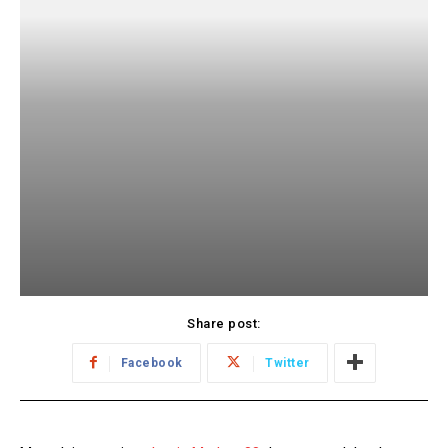
Share post:
Facebook
Twitter