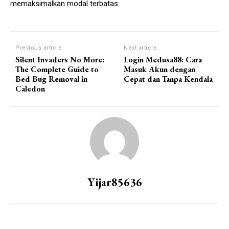
memaksimalkan modal terbatas.
Previous article
Next article
Silent Invaders No More:
Login Medusa88: Cara
The Complete Guide to
Masuk Akun dengan
Bed Bug Removal in
Cepat dan Tanpa Kendala
Caledon
Yijar85636