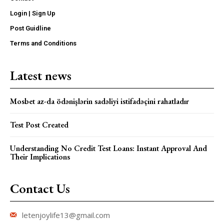
Login | Sign Up
Post Guidline
Terms and Conditions
Latest news
Mosbet az-da ödənişlərin sadəliyi istifadəçini rahatladır
Test Post Created
Understanding No Credit Test Loans: Instant Approval And
Their Implications
Contact Us
letenjoylife13@gmail.com