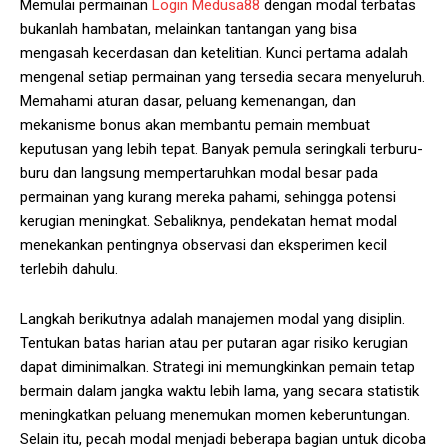
Memulai permainan
Login Medusa88
dengan modal terbatas
bukanlah hambatan, melainkan tantangan yang bisa
mengasah kecerdasan dan ketelitian. Kunci pertama adalah
mengenal setiap permainan yang tersedia secara menyeluruh.
Memahami aturan dasar, peluang kemenangan, dan
mekanisme bonus akan membantu pemain membuat
keputusan yang lebih tepat. Banyak pemula seringkali terburu-
buru dan langsung mempertaruhkan modal besar pada
permainan yang kurang mereka pahami, sehingga potensi
kerugian meningkat. Sebaliknya, pendekatan hemat modal
menekankan pentingnya observasi dan eksperimen kecil
terlebih dahulu.
Langkah berikutnya adalah manajemen modal yang disiplin.
Tentukan batas harian atau per putaran agar risiko kerugian
dapat diminimalkan. Strategi ini memungkinkan pemain tetap
bermain dalam jangka waktu lebih lama, yang secara statistik
meningkatkan peluang menemukan momen keberuntungan.
Selain itu, pecah modal menjadi beberapa bagian untuk dicoba