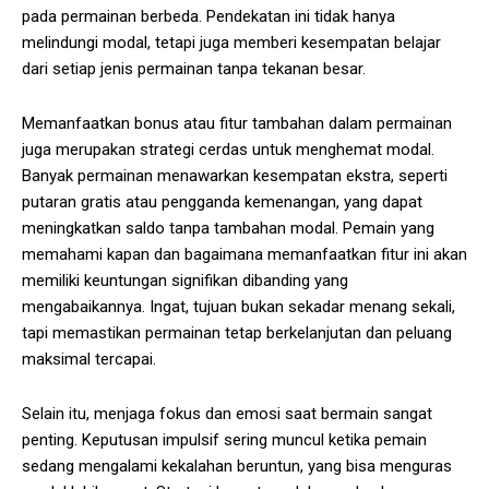
pada permainan berbeda. Pendekatan ini tidak hanya
melindungi modal, tetapi juga memberi kesempatan belajar
dari setiap jenis permainan tanpa tekanan besar.
Memanfaatkan bonus atau fitur tambahan dalam permainan
juga merupakan strategi cerdas untuk menghemat modal.
Banyak permainan menawarkan kesempatan ekstra, seperti
putaran gratis atau pengganda kemenangan, yang dapat
meningkatkan saldo tanpa tambahan modal. Pemain yang
memahami kapan dan bagaimana memanfaatkan fitur ini akan
memiliki keuntungan signifikan dibanding yang
mengabaikannya. Ingat, tujuan bukan sekadar menang sekali,
tapi memastikan permainan tetap berkelanjutan dan peluang
maksimal tercapai.
Selain itu, menjaga fokus dan emosi saat bermain sangat
penting. Keputusan impulsif sering muncul ketika pemain
sedang mengalami kekalahan beruntun, yang bisa menguras