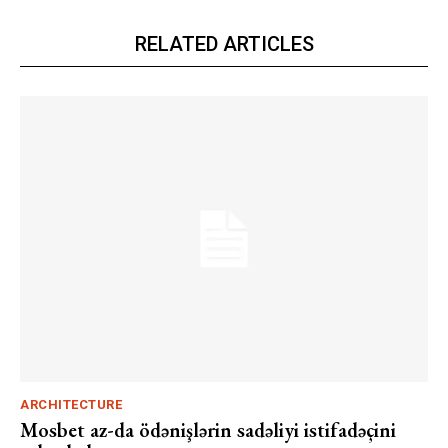
RELATED ARTICLES
ARCHITECTURE
Mosbet az-da ödənişlərin sadəliyi istifadəçini