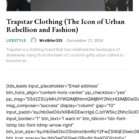
Trapstar Clothing (The Icon of Urban
Rebellion and Fashion)
Wrstbhvr333
-
December 21, 2024
LIFESTYLE
Trapstar is a clothing brand that has redefined the landscape of
streetwear, rising from the heart of London’s gritty urban culture to
become an...
[tds_leads input_placeholder=”Email address”
btn_horiz_align=”content-horiz-center” pp_checkbox=”yes”
pp_msg=”SSd2ZSUyMHJlYWQlMjBhbmQlMjBhY2NlcHQlMjB0aGU
msg_composer=”success” display=”column” gap=”10″
input_padd=”eyJhbGwiOiIxNXB4IDEwcHgiLCJsYW5kc2NhcGUiO
input_border=”1″ btn_text=”I want in” btn_tdicon=”tdc-font-
tdmp tdc-font-tdmp-arrow-right”
btn_icon_size=”eyJhbGwiOiIxOSIsImxhbmRzY2FwZSI6IjE3Iiwic
btn_icon_space=”eyJhbGwiOiI1IiwicG9ydHJhaXQiOiIzIn0=”