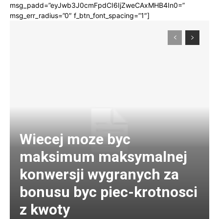
msg_padd=”eyJwb3J0cmFpdCI6IjZweCAxMHB4In0=”
msg_err_radius=”0″ f_btn_font_spacing=”1″]
Wiecej moze byc
maksimum maksymalnej
konwersji wygranych za
bonusu byc piec-krotnosci
z kwoty