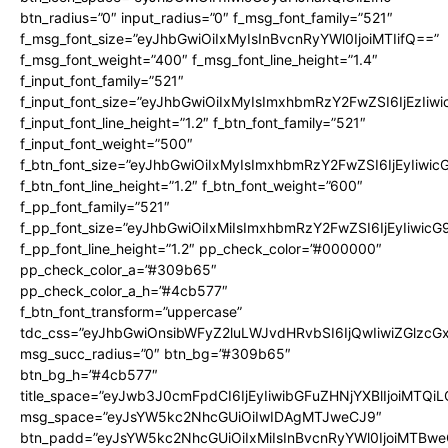
btn_radius=”0″ input_radius=”0″ f_msg_font_family=”521″
f_msg_font_size=”eyJhbGwiOiIxMyIsInBvcnRyYWl0IjoiMTIifQ==”
f_msg_font_weight=”400″ f_msg_font_line_height=”1.4″
f_input_font_family=”521″
f_input_font_size=”eyJhbGwiOiIxMyIsImxhbmRzY2FwZSI6IjEzIiw
f_input_font_line_height=”1.2″ f_btn_font_family=”521″
f_input_font_weight=”500″
f_btn_font_size=”eyJhbGwiOiIxMyIsImxhbmRzY2FwZSI6IjEyIiwi
f_btn_font_line_height=”1.2″ f_btn_font_weight=”600″
f_pp_font_family=”521″
f_pp_font_size=”eyJhbGwiOiIxMiIsImxhbmRzY2FwZSI6IjEyIiwic
f_pp_font_line_height=”1.2″ pp_check_color=”#000000″
pp_check_color_a=”#309b65″
pp_check_color_a_h=”#4cb577″
f_btn_font_transform=”uppercase”
tdc_css=”eyJhbGwiOnsibWFyZ2luLWJvdHRvbSI6IjQwIiwiZGlz
msg_succ_radius=”0″ btn_bg=”#309b65″
btn_bg_h=”#4cb577″
title_space=”eyJwb3J0cmFpdCI6IjEyIiwibGFuZHNjYXBlIjoiMTQi
msg_space=”eyJsYW5kc2NhcGUiOiIwIDAgMTJweCJ9″
btn_padd=”eyJsYW5kc2NhcGUiOiIxMiIsInBvcnRyYWl0IjoiMTBwe